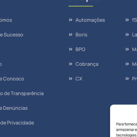
omos
Automações
f
de Sucesso
Boris
L
BPO
M
o
Cobrança
M
he Conosco
CX
Pr
io de Transparência
e Denúncias
a de Privacidade
Para fornec
armazenar e
tecnologias