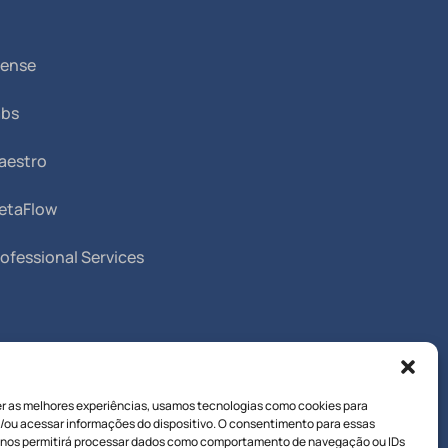
Sense
abs
aestro
etaFlow
ofessional Services
er as melhores experiências, usamos tecnologias como cookies para
/ou acessar informações do dispositivo. O consentimento para essas
 nos permitirá processar dados como comportamento de navegação ou IDs