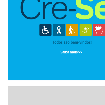
pessoas, proporcionando a formação e qualificação
com Deficiência para a inserção destes profissionai
áreas da Callink.
Todos são essenciais. A formação tem duração d
podendo variar de acordo com a necessidade de de
de cada um. Aqui cuidamos de nossos colabor
É PCD? Entre em contato conosco, e participe do
Saiba mais >>
Trainee TI
É um programa de formação que visa o
desenvolvimento de colaboradores para as áreas 
tecnologia da Callink.