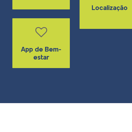
Localização
App de Bem-
estar