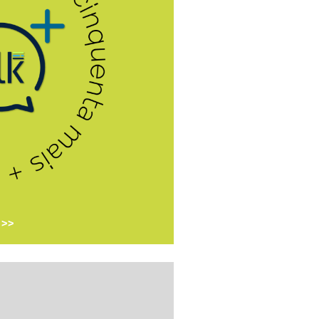
o dos últimos anos, pois a
dando e os mais experientes
tunidades.
tá buscando uma recolocação
amento e qualificação para as
dimento.
e está em busca de uma
alho, entre em contato no
8404-5617
 >>
oferece oportunidades de
a jovens em cursos curtos e