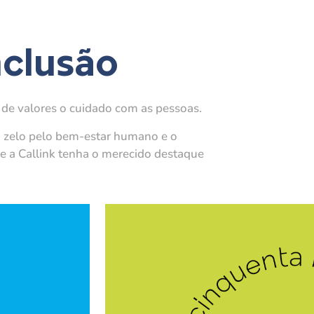
nclusão
de valores o cuidado com as pessoas.
o zelo pelo bem-estar humano e o
e a Callink tenha o merecido destaque
A contratação de profissionais aci
tabu tanto nas empresas de recru
quanto no departamento pess
alorização das