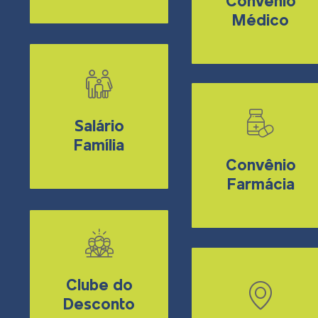
Convênio
Médico
Salário
Família
Convênio
Farmácia
Reconhecimento e valorização do
colaborador para que possa celebrar o
seu dia especial sem se preocupar com o
trabalho.
Clube do
Desconto