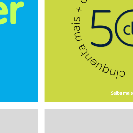
 das Pessoas
Mas isso tem mudado muito ao long
s em diversas
pirâmide etária do Brasil está mu
precisam de opor
e 6 meses,
No Programa Callink 50+, quem es
senvolvimento
no mercado de trabalho recebe trein
adores.
vagas de aten
 Cre-ser!
Se você tem 50 anos ou mais 
oportunidade no mercado de trab
whatsapp (34) 9
Saiba mais
de
O programa Sementes do Futuro 
formação cidadã e profissional par