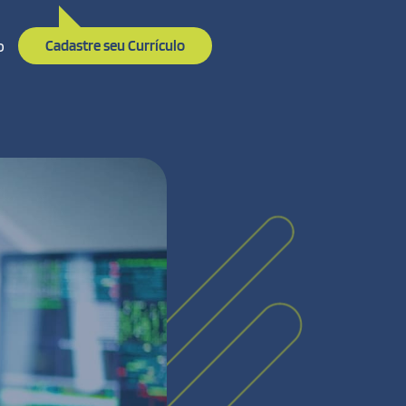
o
Cadastre seu Currículo
Staff
Temos o
de dese