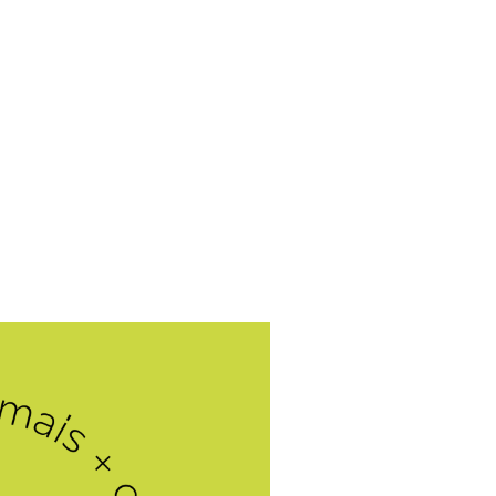
ma de 50 anos costuma ser um
tamento e recursos humanos,
oal dos empregadores.