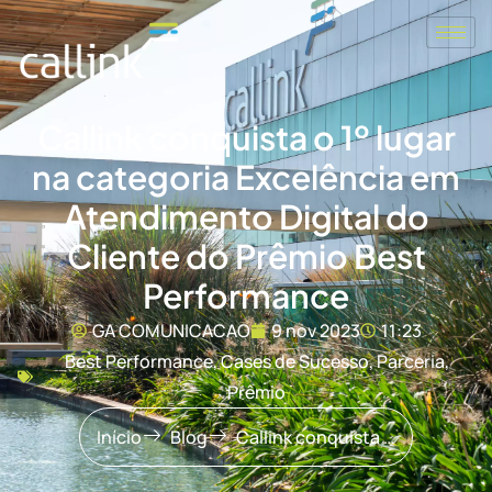
Callink conquista o 1º lugar
na categoria Excelência em
Atendimento Digital do
Cliente do Prêmio Best
Performance
GA COMUNICACAO
9 nov 2023
11:23
Best Performance
,
Cases de Sucesso
,
Parceria
,
Prêmio
Início
Blog
Callink conquista o 1º lugar na categoria Excelência em Atendimento Digital do Cliente do Prêmio Best Performance