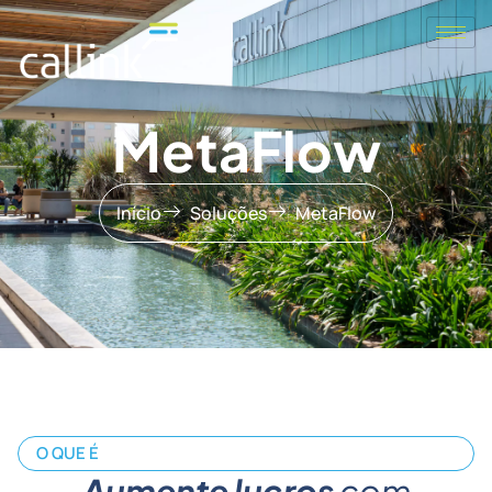
MetaFlow
Início
Soluções
MetaFlow
O QUE É
Aumente
lucros
com