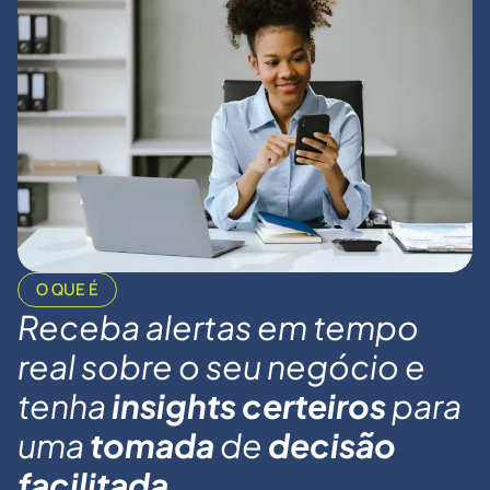
O QUE É
Receba alertas em tempo
real sobre o seu negócio e
tenha
insights
certeiros
para
uma
tomada
de
decisão
facilitada