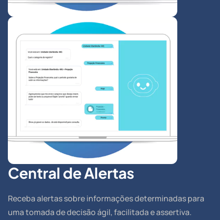
Central de Alertas
Receba alertas sobre informações determinadas para
uma tomada de decisão ágil, facilitada e assertiva.