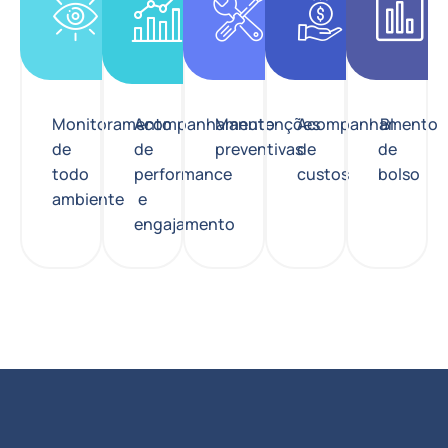
Monitoramento
Acompanhamento
Manutenções
Acompanhamento
BI
de
de
preventivas
de
de
todo
performance
custos
bolso
ambiente
e
engajamento