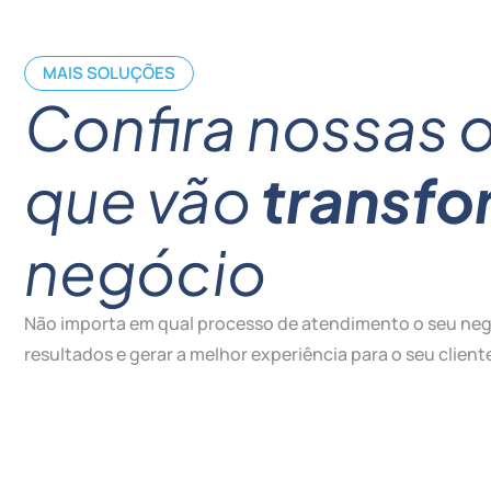
MAIS SOLUÇÕES
Confira nossas 
que vão
transfo
negócio
Não importa em qual processo de atendimento o seu negóc
Somos especialistas em Costumer Experience
(CX) e vamos te ajudar a aprimorar a jornada do
resultados e gerar a melhor experiência para o seu client
seu cliente de forma estratégica, independente
do setor ou tamanho do seu negócio.