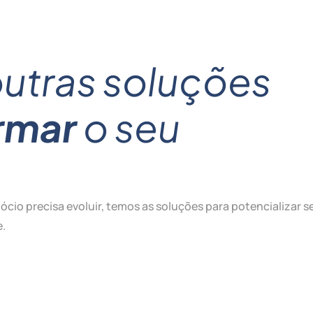
outras soluções
rmar
o seu
Conheça nossas soluções de IA para atendimento
que impulsionam a experiência do cliente com
io precisa evoluir, temos as soluções para potencializar s
eficiência, personalização e melhorias contínuas.
e.