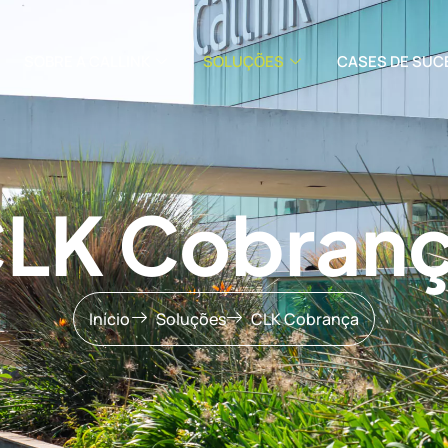
SOBRE A CALLINK
SOLUÇÕES
CASES DE SUC
LK Cobran
Início
Soluções
CLK Cobrança