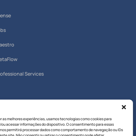
Sense
abs
aestro
etaFlow
ofessional Services
er as melhores experiências, usamos tecnologias como cookies para
/ou acessar informações do dispositivo. O consentimento para essas
 nos permitirá processar dados como comportamento de navegação ou IDs
este site. Não consentir ou retirar o consentimento pode afetar