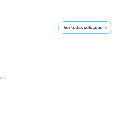
Ver todas soluções
eus
Unimos inteligência, tecnologia e experiência
para transformar, humanizar e potencializar o
relacionamento da sua marca com seus
públicos.