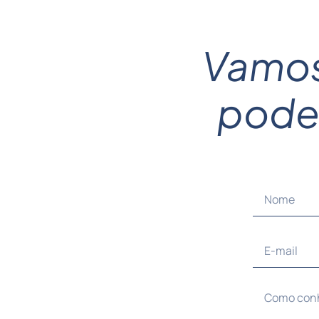
CLK CX
Saiba mais
Vamos
Consultoria especializada em desenvolvimento da
experiência do cliente, eficiência e automação de
pod
processos.
Veja mais ->