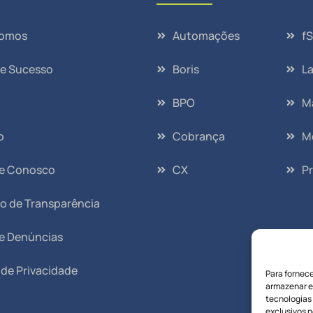
omos
Automações
f
de Sucesso
Boris
L
BPO
M
o
Cobrança
M
he Conosco
CX
Pr
io de Transparência
e Denúncias
a de Privacidade
Para fornec
armazenar e
tecnologias
exclusivos n